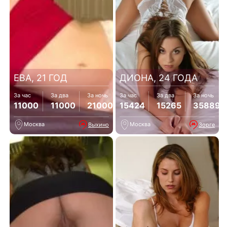
ЕВА, 21 ГОД
ДИОНА, 24 ГОДА
За час
За два
За ночь
За час
За два
За ночь
11000
11000
21000
15424
15265
35889
Москва
Москва
Выхино
Зорге