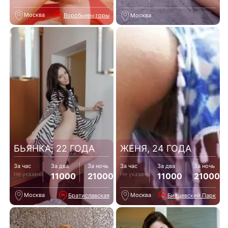
Москва
Воробьевы горы
Москва
БЬЯНКА, 22 ГОДА
ЖЕНЯ, 24 ГОДА
За час
За два
За ночь
За час
За два
За ночь
Не указано
Не указано
11000
21000
11000
21000
Москва
Москва
Братиславская
Битцевский Парк