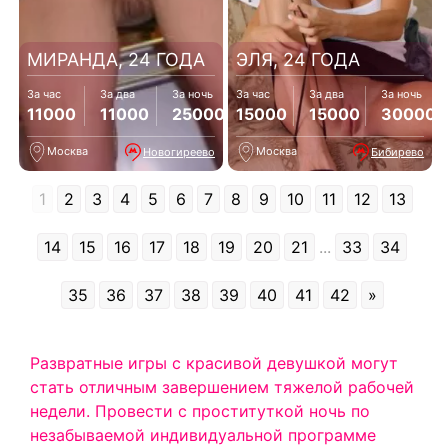
МИРАНДА, 24 ГОДА
ЭЛЯ, 24 ГОДА
За час
За два
За ночь
За час
За два
За ночь
11000
11000
25000
15000
15000
30000
Москва
Москва
Новогиреево
Бибирево
1
2
3
4
5
6
7
8
9
10
11
12
13
14
15
16
17
18
19
20
21
...
33
34
35
36
37
38
39
40
41
42
»
Развратные игры с красивой девушкой могут
стать отличным завершением тяжелой рабочей
недели. Провести с проституткой ночь по
незабываемой индивидуальной программе