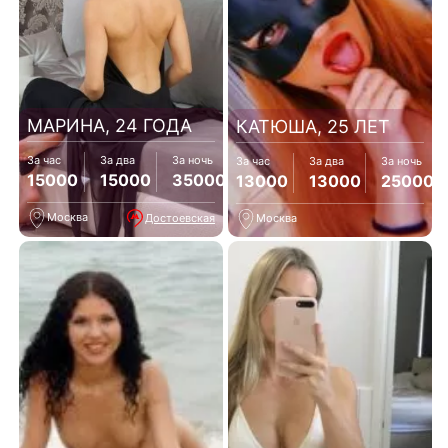
МАРИНА, 24 ГОДА
КАТЮША, 25 ЛЕТ
За час
За два
За ночь
За час
За два
За ночь
15000
15000
35000
13000
13000
25000
Москва
Достоевская
Москва