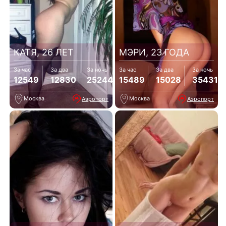
КАТЯ, 26 ЛЕТ
МЭРИ, 23 ГОДА
За час
За два
За ночь
За час
За два
За ночь
12549
12830
25244
15489
15028
35431
Москва
Москва
Аэропорт
Аэропорт