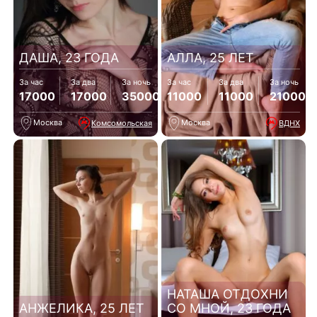
ДАША, 23 ГОДА
АЛЛА, 25 ЛЕТ
За час
За два
За ночь
За час
За два
За ночь
17000
17000
35000
11000
11000
21000
Москва
Москва
Комсомольская
ВДНХ
НАТАША ОТДОХНИ
АНЖЕЛИКА, 25 ЛЕТ
СО МНОЙ, 23 ГОДА