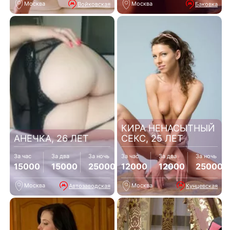
Москва
Москва
Войковская
Баковка
КИРА НЕНАСЫТНЫЙ
АНЕЧКА, 26 ЛЕТ
СЕКС, 25 ЛЕТ
За час
За два
За ночь
За час
За два
За ночь
15000
15000
25000
12000
12000
25000
Москва
Москва
Автозаводская
Кунцевская