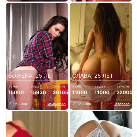
БОЖЕНА, 25 ЛЕТ
СЛАВА, 25 ЛЕТ
За час
За два
За ночь
За час
За два
За ночь
15000
15936
36165
11000
11000
22000
Москва
Москва
Измайлово
Говорово