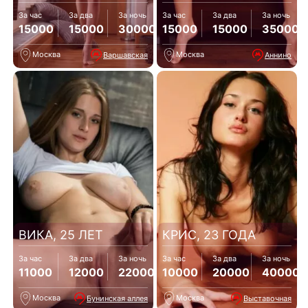
За час
За два
За ночь
За час
За два
За ночь
15000
15000
30000
15000
15000
35000
Москва
Москва
Варшавская
Аннино
ВИКА, 25 ЛЕТ
КРИС, 23 ГОДА
За час
За два
За ночь
За час
За два
За ночь
11000
12000
22000
10000
20000
40000
Москва
Москва
Бунинская аллея
Выставочная