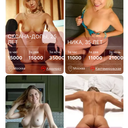
ОКСАНА-ДОПЫ, 25
ЛЕТ
НИКА, 35 ЛЕТ
За час
За два
За ночь
За час
За два
За ночь
15000
15000
35000
11000
11000
21000
Москва
Москва
Аэропорт
Кантемировская