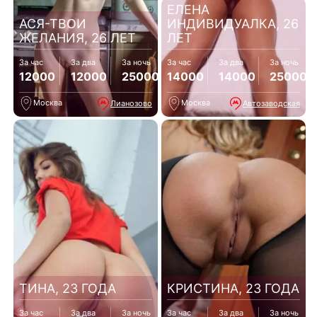
ЕЛЕНА
АСЯ-ТВОИ
ИНДИВИДУАЛКА, 26
ЖЕЛАНИЯ, 26 ЛЕТ
ЛЕТ
За час
За два
За ночь
За час
За два
За ночь
12000
12000
25000
14000
14000
25000
Москва
Москва
Лианозово
Автозаводская
ТИНА, 23 ГОДА
КРИСТИНА, 23 ГОДА
За час
За два
За ночь
За час
За два
За ночь