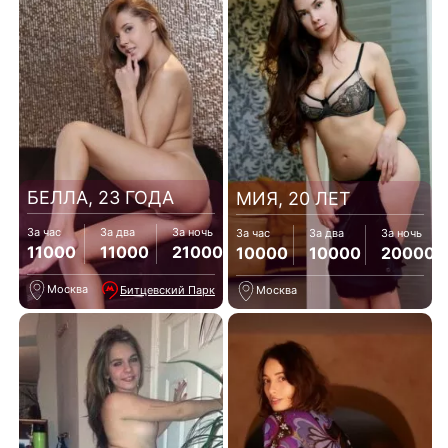
БЕЛЛА, 23 ГОДА
МИЯ, 20 ЛЕТ
За час
За два
За ночь
За час
За два
За ночь
11000
11000
21000
10000
10000
20000
Москва
Битцевский Парк
Москва