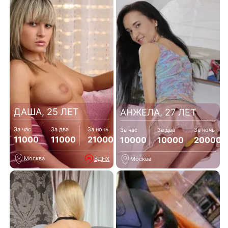
ДАША, 25 ЛЕТ
АНЖЕЛА, 27 ЛЕТ
За час
За два
За ночь
За час
За два
За ночь
11000
11000
21000
10000
10000
20000
Москва
ВДНХ
Москва