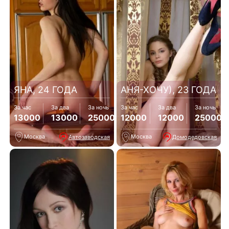
ЯНА, 24 ГОДА
АНЯ-ХОЧУ), 23 ГОДА
За час
За два
За ночь
За час
За два
За ночь
13000
13000
25000
12000
12000
25000
Москва
Москва
Автозаводская
Домодедовская