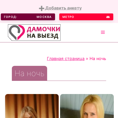
Добавить анкету
ГОРОД:
МОСКВА
МЕТРО
MENU
Skip
to
Главная страница
»
На ночь
content
На ночь