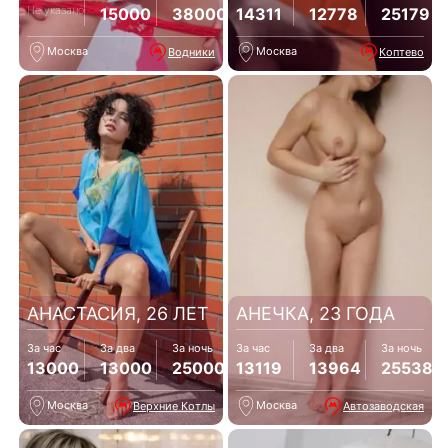
Не указано
15000
38000
14311
12778
25179
Москва
Москва
Водники
Коптево
АНАСТАСИЯ, 26 ЛЕТ
АНЕЧКА, 23 ГОДА
За час
За два
За ночь
За час
За два
За ночь
13000
13000
25000
13119
13964
25538
Москва
Москва
Верхние Котлы
Автозаводская