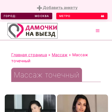
Добавить анкету
ГОРОД:
МОСКВА
МЕТРО
MENU
Skip
to
Главная страница
»
Массаж
»
Массаж
content
точечный
Массаж точечный