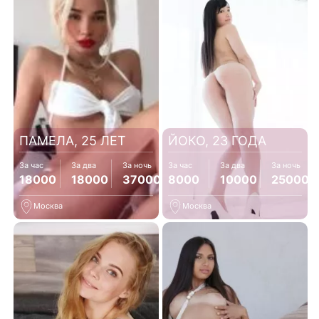
ПАМЕЛА, 25 ЛЕТ
ЙОКО, 23 ГОДА
За час
За два
За ночь
За час
За два
За ночь
18000
18000
37000
8000
10000
25000
Москва
Москва