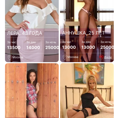
АННУШКА, 25 ЛЕТ
ЛЕРА, 43 ГОДА
За час
За два
За ночь
За час
За два
За ночь
13000
13000
25000
13500
14000
25000
Москва
Фили
Москва