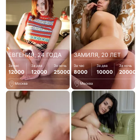
ЕВГЕНИЯ, 24 ГОДА
ЗАМИЛЯ, 20 ЛЕТ
За час
За два
За ночь
За час
За два
За ночь
12000
12000
25000
8000
10000
20000
Москва
Москва