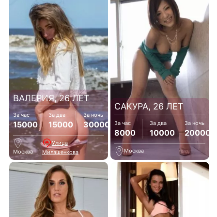
ВАЛЕРИЯ, 26 ЛЕТ
САКУРА, 26 ЛЕТ
За час
За два
За ночь
15000
15000
30000
За час
За два
За ночь
8000
10000
20000
Улица
Москва
Москва
Милашенкова