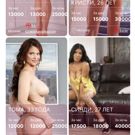
КРИСТИ, 26 ЛЕТ
За час
За два
За ночь
За час
За два
За ночь
13000
13000
25000
15000
15000
30000
Ул.
Москва
Фили
Москва
Старокачаловская
ТОМА, 33 ГОДА
СИНДИ, 27 ЛЕТ
За час
За два
За ночь
За час
За два
За ночь
12000
12000
25000
17500
18000
40000