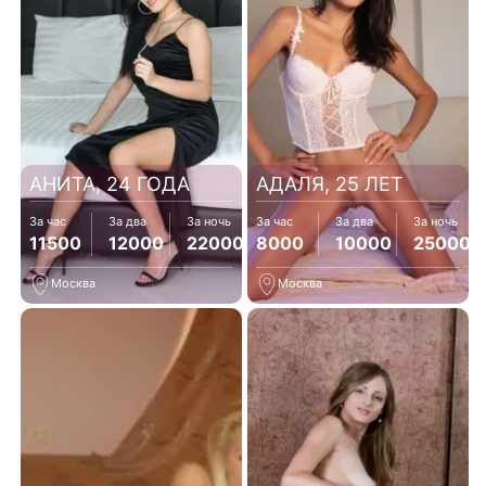
АНИТА, 24 ГОДА
АДАЛЯ, 25 ЛЕТ
За час
За два
За ночь
За час
За два
За ночь
11500
12000
22000
8000
10000
25000
Москва
Москва