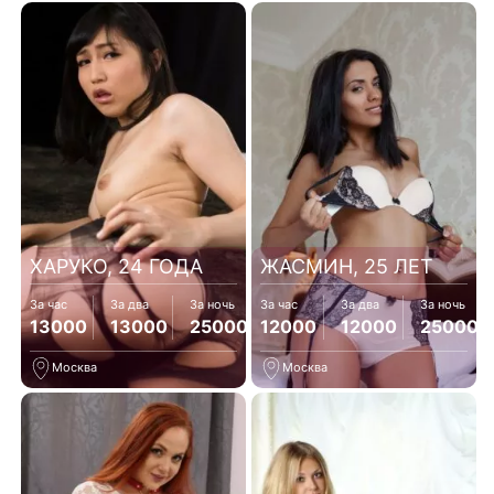
ХАРУКО, 24 ГОДА
ЖАСМИН, 25 ЛЕТ
За час
За два
За ночь
За час
За два
За ночь
13000
13000
25000
12000
12000
25000
Москва
Москва