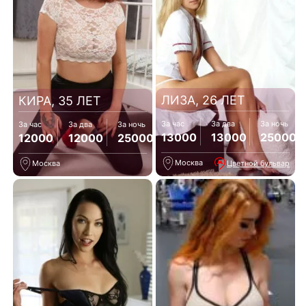
ЛИЗА, 26 ЛЕТ
КИРА, 35 ЛЕТ
За час
За два
За ночь
За час
За два
За ночь
13000
13000
25000
12000
12000
25000
Москва
Цветной бульвар
Москва