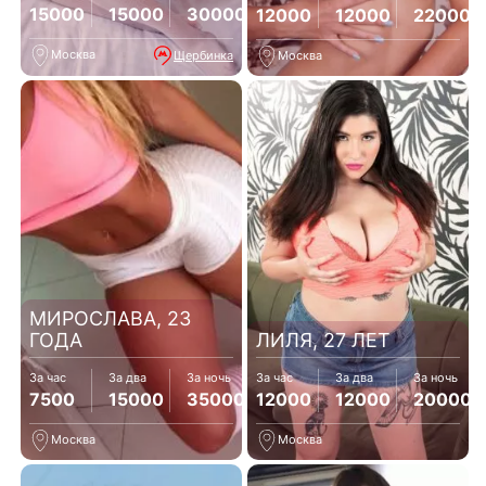
15000
15000
30000
12000
12000
22000
Москва
Щербинка
Москва
МИРОСЛАВА, 23
ГОДА
ЛИЛЯ, 27 ЛЕТ
За час
За два
За ночь
За час
За два
За ночь
7500
15000
35000
12000
12000
20000
Москва
Москва