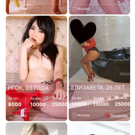
Москва
Москва
ЕЛИЗАВЕТА, 26 ЛЕТ
НГОК, 23 ГОДА
За час
За два
За ночь
За час
За два
За ночь
13000
13000
25000
8000
10000
25000
Москва
Тропарево
Москва