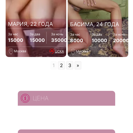
МАРИЯ, 22 ГОДА
БАСИМА, 24 ГОДА
За час
За два
За ночь
За час
За два
За ночь
15000
15000
35000
8000
10000
20000
Москва
ЦСКА
Москва
1
2
3
»
ЦЕНА