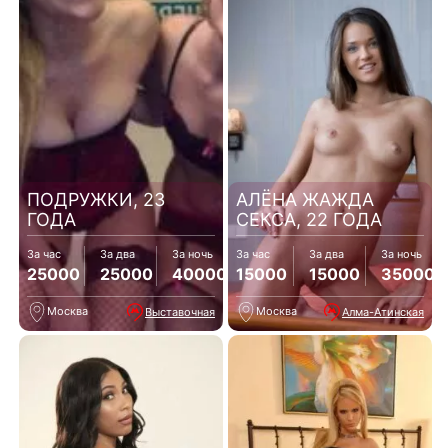
ПОДРУЖКИ, 23
АЛЁНА ЖАЖДА
ГОДА
СЕКСА, 22 ГОДА
За час
За два
За ночь
За час
За два
За ночь
25000
25000
40000
15000
15000
35000
Москва
Москва
Выставочная
Алма-Атинская