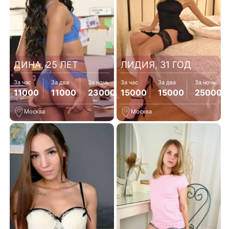
ДИНА, 25 ЛЕТ
ЛИДИЯ, 31 ГОД
За час
За два
За ночь
За час
За два
За ночь
11000
11000
23000
15000
15000
25000
Москва
Москва