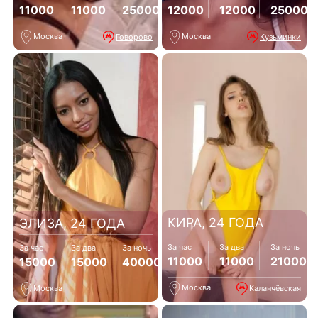
11000
11000
25000
12000
12000
25000
Москва
Москва
Говорово
Кузьминки
КИРА, 24 ГОДА
ЭЛИЗА, 24 ГОДА
За час
За два
За ночь
За час
За два
За ночь
11000
11000
21000
15000
15000
40000
Москва
Каланчёвская
Москва