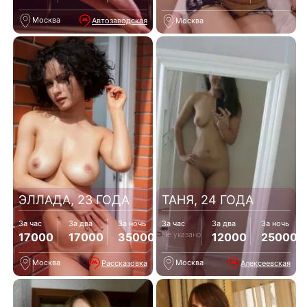
Москва
Автозаводская
Москва
ЭЛЛАДА, 23 ГОДА
ТАНЯ, 24 ГОДА
За час
За два
За ночь
За час
За два
За ночь
Не указано
17000
17000
35000
12000
25000
Москва
Москва
Рассказовка
Алексеевская