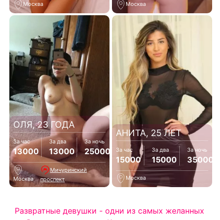
Москва
Москва
ОЛЯ, 23 ГОДА
АНИТА, 25 ЛЕТ
За час
За два
За ночь
13000
13000
25000
За час
За два
За ночь
15000
15000
35000
Мичуринский
Москва
Москва
проспект
Развратные девушки - одни из самых желанных