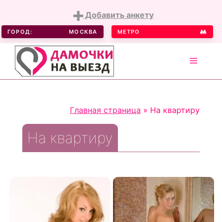
Добавить анкету
ГОРОД:
МОСКВА
МЕТРО
MENU
Skip
to
Главная страница
»
На квартиру
content
На квартиру