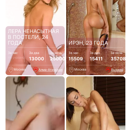
ЛЕРА НЕНАСЫТНАЯ
В ПОСТЕЛИ, 24
ГОДА
ИРЭН, 23 ГОДА
За час
За два
За ночь
За час
За два
За ночь
Не указано
13000
25000
15509
15411
35708
Москва
Москва
Алма-Атинская
Выхино