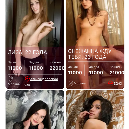
СНЕЖАННА ЖДУ
ЛИЗА, 22 ГОДА
ТЕБЯ, 23 ГОДА
За час
За два
За ночь
За час
За два
За ночь
11000
11000
22000
11000
11000
21000
Александровский
Москва
ВДНХ
Москва
сад