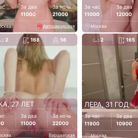
ас
За два
За ночь
За час
За два
зано
11000
21000
11000
12000
осква
Автозаводская
Москва
2
168
56
2
165
КА, 27 ЛЕТ
ЛЕРА, 31 ГОД
ас
За два
За ночь
За час
За два
00
11000
22000
11900
10900
осква
Варшавская
Москва