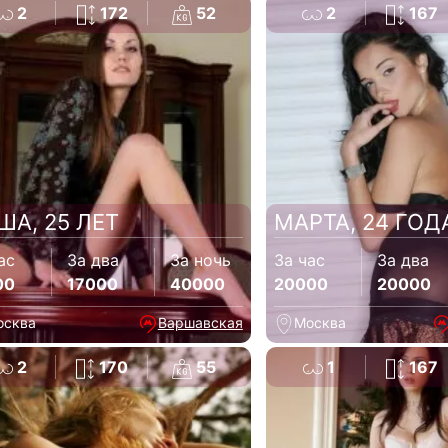
2
172
52
2
167
ША, 25 ЛЕТ
МАРТА, 24 ГОД
ас
За два
За ночь
За час
За два
00
17000
40000
20000
20000
осква
Варшавская
Москва
2
170
55
1
167