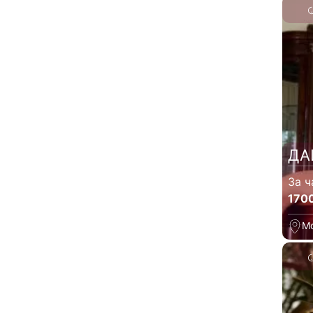
ДА
За ч
170
М