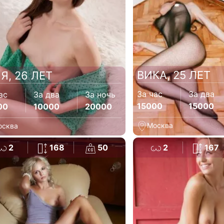
ВИКА, 25 ЛЕТ
Я, 26 ЛЕТ
За час
За два
ас
За два
За ночь
15000
15000
00
10000
20000
Москва
осква
2
168
50
2
167