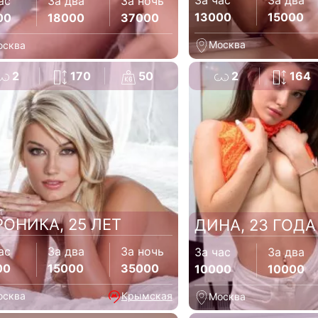
За час
За два
ас
За два
За ночь
13000
15000
00
18000
37000
Москва
осква
2
170
50
2
164
РОНИКА, 25 ЛЕТ
ДИНА, 23 ГОДА
ас
За два
За ночь
За час
За два
00
15000
35000
10000
10000
осква
Крымская
Москва