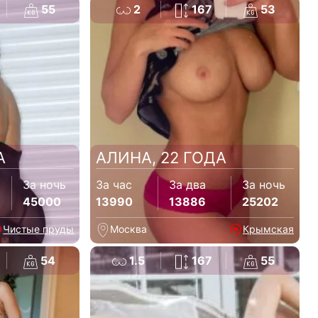
55
2
167
53
А
АЛИНА, 22 ГОДА
За ночь
За час
За два
За ночь
45000
13990
13886
25202
Чистые пруды
Москва
Крымская
54
1.5
167
55