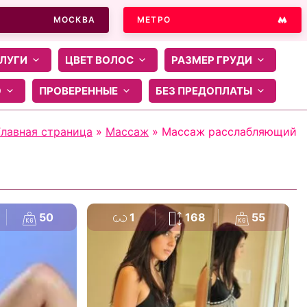
МОСКВА
МЕТРО
ЛУГИ
ЦВЕТ ВОЛОС
РАЗМЕР ГРУДИ
О
ПРОВЕРЕННЫЕ
БЕЗ ПРЕДОПЛАТЫ
Главная страница
»
Массаж
»
Массаж расслабляющий
50
1
168
55