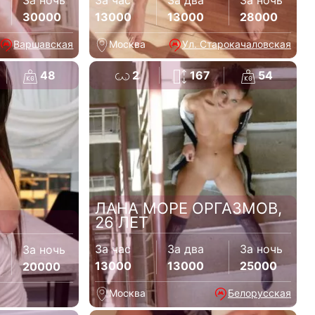
За ночь
За час
За два
За ночь
30000
13000
13000
28000
Варшавская
Москва
Ул. Старокачаловская
48
2
167
54
ЛАНА МОРЕ ОРГАЗМОВ,
26 ЛЕТ
За час
За два
За ночь
За ночь
13000
13000
25000
20000
Москва
Белорусская