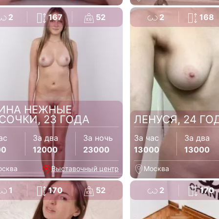
2
167
52
2
168
ИНА НЕЖНЫЕ
СОЧКИ, 23 ГОДА
ЛЕНУСЯ, 24 ГО
ас
За два
За ночь
За час
За два
00
12000
23000
13000
13000
осква
Выставочный центр
Москва
1
170
52
2
170