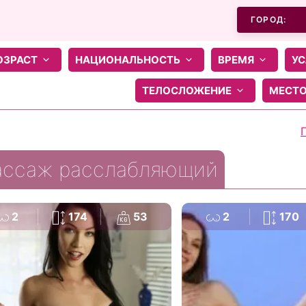
ГОРОД:
ОЗРАСТ
НАЦИОНАЛЬНОСТЬ
ВРЕМЯ
УС
ТЕЛОСЛОЖЕНИЕ
МЕСТ
ссаж расслабляющий
2
174
53
2
170