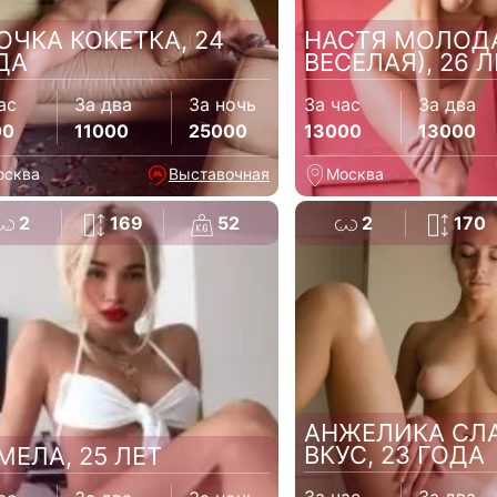
ОЧКА КОКЕТКА, 24
НАСТЯ МОЛОД
ДА
ВЕСЕЛАЯ), 26 Л
ас
За два
За ночь
За час
За два
00
11000
25000
13000
13000
осква
Выставочная
Москва
2
169
52
2
170
АНЖЕЛИКА СЛ
ВКУС, 23 ГОДА
МЕЛА, 25 ЛЕТ