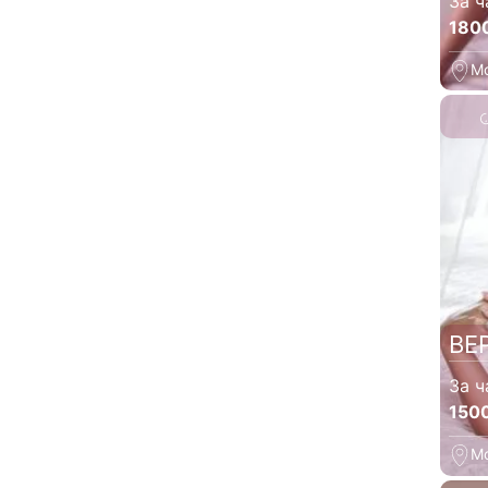
За ч
180
М
ВЕ
За ч
150
М