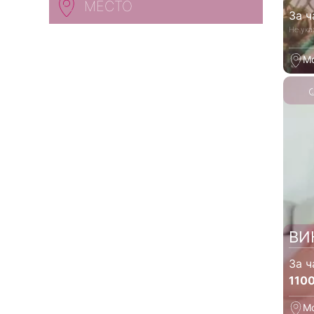
МЕСТО
За ч
Не ука
М
ВИ
За ч
110
М