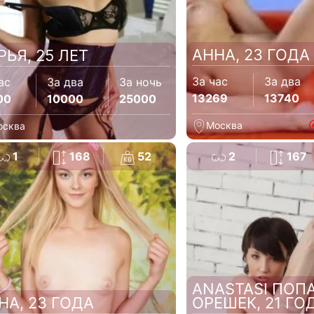
АННА, 23 ГОДА
РЬЯ, 25 ЛЕТ
За час
За два
ас
За два
За ночь
13269
13740
00
10000
25000
Москва
осква
1
168
52
2
167
ANASTASI ПОП
НА, 23 ГОДА
ОРЕШЕК, 21 ГО