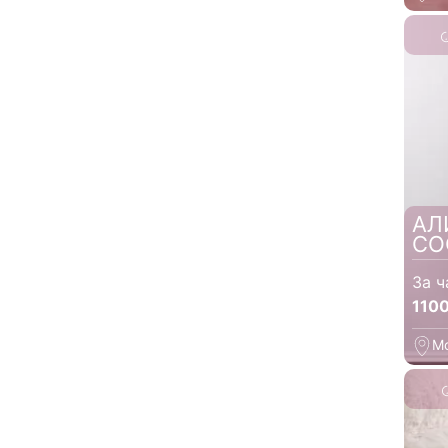
АЛ
СО
За ч
110
М