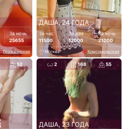
ДАША, 24 ГОДА
За ночь
За час
За два
За ночь
25655
11500
12000
21000
Гражданская
Москва
Комсомольская
52
2
168
55
А
Д
ДАША, 23 ГОДА