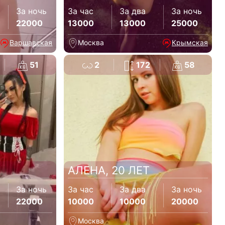
За ночь
За час
За два
За ночь
22000
13000
13000
25000
Варшавская
Москва
Крымская
51
2
172
58
АЛЕНА, 20 ЛЕТ
За ночь
За час
За два
За ночь
22000
10000
10000
20000
Москва