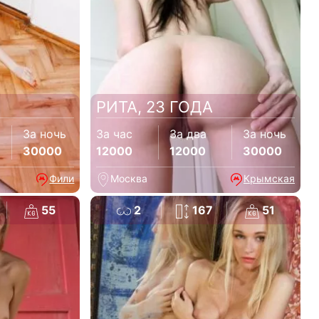
РИТА, 23 ГОДА
За ночь
За час
За два
За ночь
30000
12000
12000
30000
Фили
Москва
Крымская
55
2
167
51