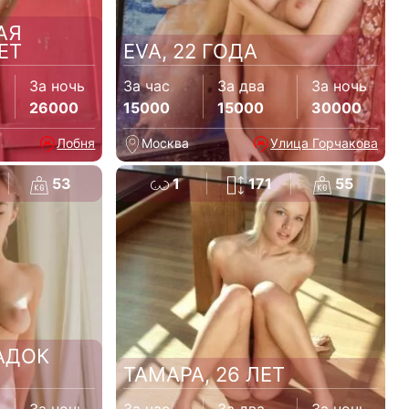
АЯ
ЕТ
EVA, 22 ГОДА
За ночь
За час
За два
За ночь
26000
15000
15000
30000
Лобня
Москва
Улица Горчакова
53
1
171
55
АДОК
ТАМАРА, 26 ЛЕТ