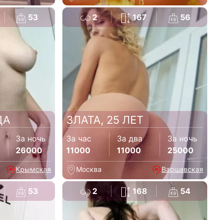
53
2
167
56
ДА
ЗЛАТА, 25 ЛЕТ
За ночь
За час
За два
За ночь
26000
11000
11000
25000
Крымская
Москва
Варшавская
53
2
168
54