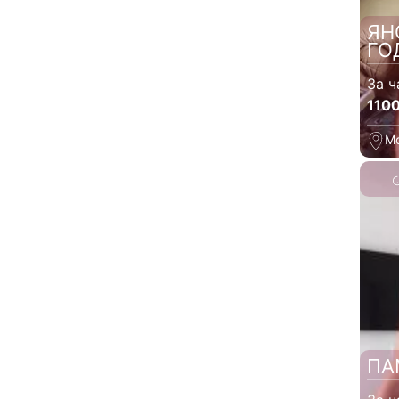
ЯН
ГО
За ч
110
М
ПА