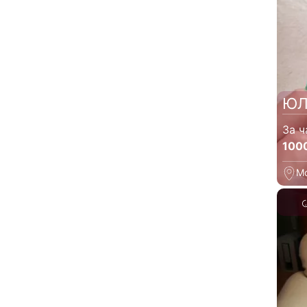
ЮЛ
За ч
100
М