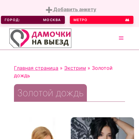
Добавить анкету
ГОРОД:
МОСКВА
МЕТРО
MENU
Skip
to
Главная страница
»
Экстрим
»
Золотой
content
дождь
Золотой дождь