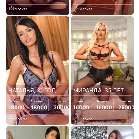
Москва
Москва
НАТАЛЬЯ, 31 ГОД
МИРАНДА, 35 ЛЕТ
За час
За два
За ночь
За час
За два
За ночь
18000
18000
30000
16000
16000
25000
Москва
Москва