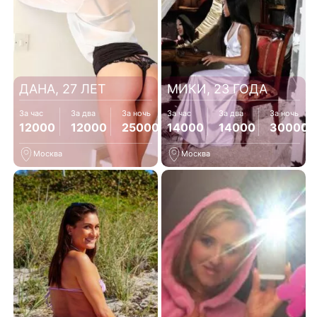
ДАНА, 27 ЛЕТ
МИКИ, 23 ГОДА
За час
За два
За ночь
За час
За два
За ночь
12000
12000
25000
14000
14000
30000
Москва
Москва