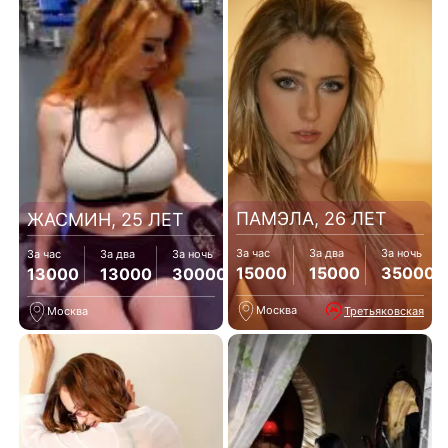
ПАМЭЛА, 26 ЛЕТ
ЖАСМИН, 25 ЛЕТ
За час
За два
За ночь
За час
За два
За ночь
15000
15000
35000
13000
13000
30000
Москва
Третьяковская
Москва