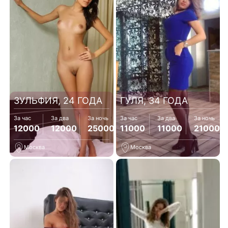
ЗУЛЬФИЯ, 24 ГОДА
ГУЛЯ, 34 ГОДА
За час
За два
За ночь
За час
За два
За ночь
12000
12000
25000
11000
11000
21000
Москва
Москва