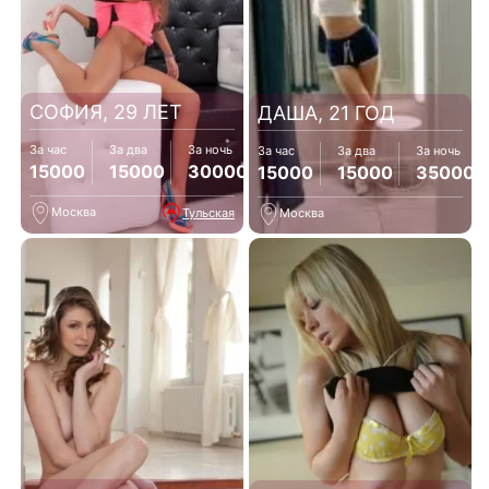
СОФИЯ, 29 ЛЕТ
ДАША, 21 ГОД
За час
За два
За ночь
За час
За два
За ночь
15000
15000
30000
15000
15000
35000
Москва
Тульская
Москва