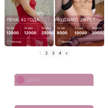
ЛЕНА, 42 ГОДА
ФУДЗИКО, 26 ЛЕТ
За час
За два
За ночь
За час
За два
За ночь
12000
12000
25000
8000
10000
20000
Москва
Москва
1
2
3
4
»
ЦЕНА