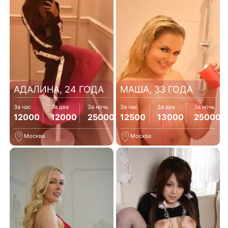
АДАЛИНА, 24 ГОДА
МАША, 33 ГОДА
За час
За два
За ночь
За час
За два
За ночь
12000
12000
25000
12500
13000
25000
Москва
Москва