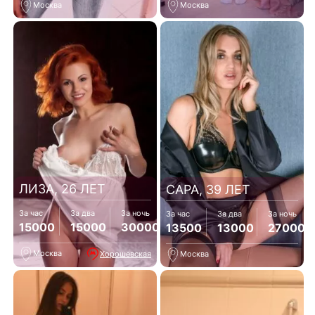
Москва
Москва
ЛИЗА, 26 ЛЕТ
САРА, 39 ЛЕТ
За час
За два
За ночь
За час
За два
За ночь
15000
15000
30000
13500
13000
27000
Москва
Хорошевская
Москва