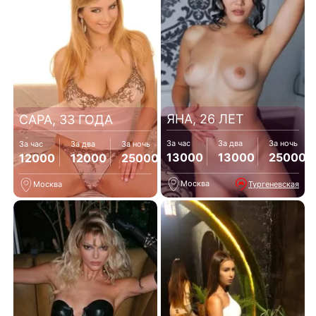
ЯНА, 26 ЛЕТ
САРА, 33 ГОДА
За час
За два
За ночь
За час
За два
За ночь
13000
13000
25000
12000
12000
25000
Москва
Тургеневская
Москва