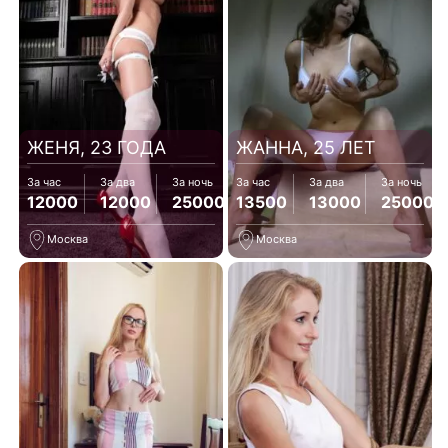
ЖЕНЯ, 23 ГОДА
ЖАННА, 25 ЛЕТ
За час
За два
За ночь
За час
За два
За ночь
12000
12000
25000
13500
13000
25000
Москва
Москва