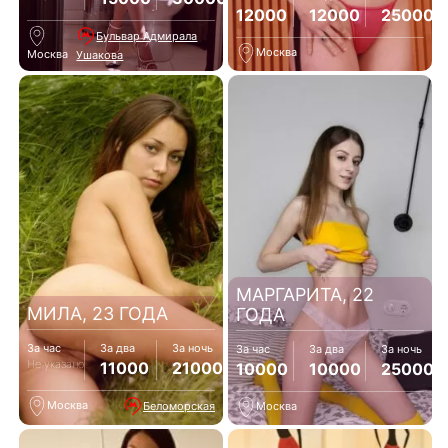
12000
12000
25000
Бульвар Адмирала
Москва
Москва
Ушакова
МАРГАРИТА, 22
МИЛА, 23 ГОДА
ГОДА
За час
За два
За ночь
За час
За два
За ночь
Не указано
11000
21000
10000
10000
25000
Москва
Беломорская
Москва