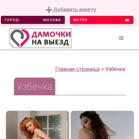
Добавить анкету
ГОРОД:
МОСКВА
МЕТРО
MENU
Skip
to
Главная страница
»
Узбечка
content
Узбечка