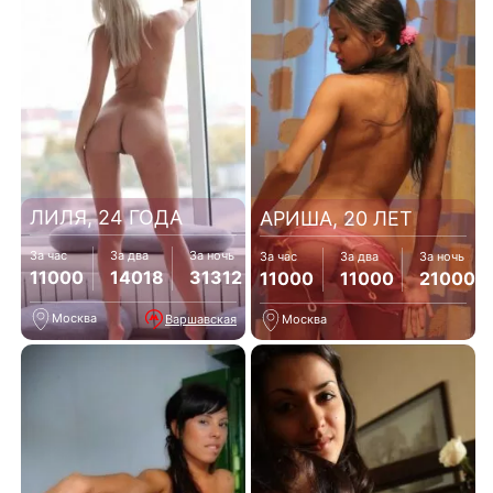
ЛИЛЯ, 24 ГОДА
АРИША, 20 ЛЕТ
За час
За два
За ночь
За час
За два
За ночь
11000
14018
31312
11000
11000
21000
Москва
Варшавская
Москва