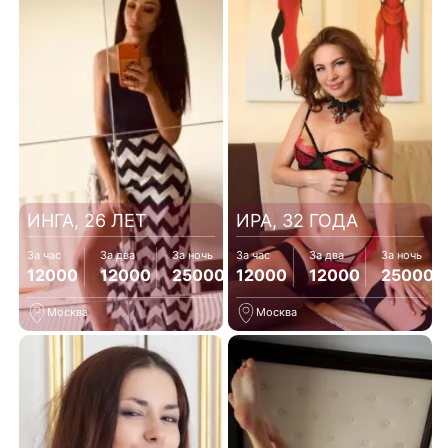
ИНГА, 26 ЛЕТ
ИРА, 32 ГОДА
За час
За два
За ночь
За час
За два
За ночь
12000
12000
25000
12000
12000
25000
Москва
Москва