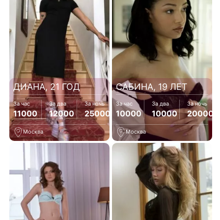
ДИАНА, 21 ГОД
САБИНА, 19 ЛЕТ
За час
За два
За ночь
За час
За два
За ночь
11000
12000
25000
10000
10000
20000
Москва
Москва