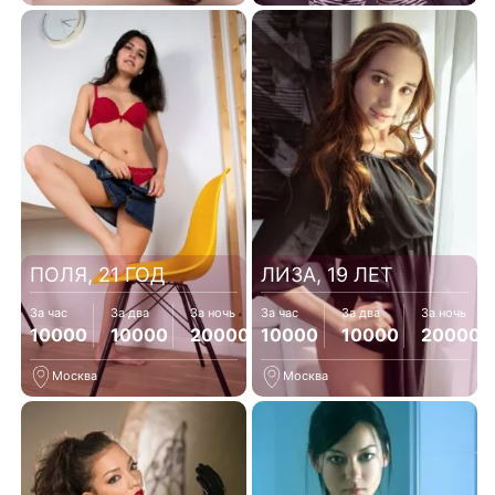
ПОЛЯ, 21 ГОД
ЛИЗА, 19 ЛЕТ
За час
За два
За ночь
За час
За два
За ночь
10000
10000
20000
10000
10000
20000
Москва
Москва