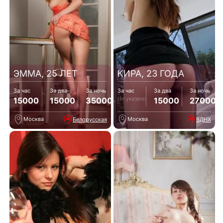
ЭММА, 25 ЛЕТ
КИРА, 23 ГОДА
За час
За два
За ночь
За час
За два
За ночь
Не указано
15000
15000
35000
15000
27000
Москва
Москва
Белорусская
ВДНХ