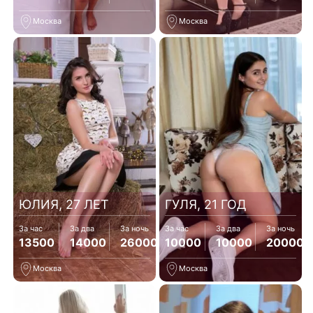
Москва
Москва
ЮЛИЯ, 27 ЛЕТ
ГУЛЯ, 21 ГОД
За час
За два
За ночь
За час
За два
За ночь
13500
14000
26000
10000
10000
20000
Москва
Москва