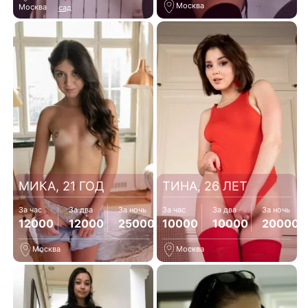
Москва
Москва
сад
МИКА, 21 ГОД
ТИНА, 26 ЛЕТ
За час
За два
За ночь
За час
За два
За ночь
12000
12000
25000
10000
10000
20000
Москва
Москва