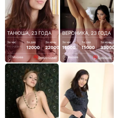
ТАНЮША, 23 ГОДА
ВЕРОНИКА, 23 ГОДА
За час
За два
За ночь
За час
За два
За ночь
Не указано
12000
22000
15000
15000
33000
Москва
Москва
Белорусская
Говорово