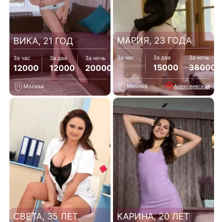
МАРИЯ, 23 ГОДА
ВИКА, 21 ГОД
За час
За два
За ночь
За час
За два
За ночь
Не указано
15000
38000
12000
12000
20000
Москва
Алексеевская
Москва
СВЕТА, 35 ЛЕТ
КАРИНА, 20 ЛЕТ