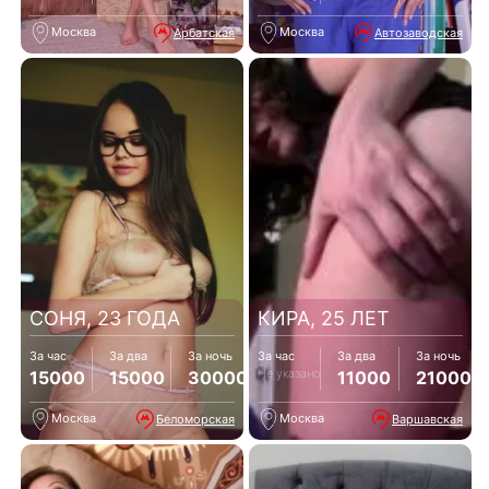
Москва
Москва
Арбатская
Автозаводская
СОНЯ, 23 ГОДА
КИРА, 25 ЛЕТ
За час
За два
За ночь
За час
За два
За ночь
Не указано
15000
15000
30000
11000
21000
Москва
Москва
Беломорская
Варшавская