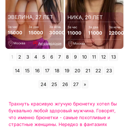
ЭВЕЛИНА, 27 ЛЕТ
НИКА, 20 ЛЕТ
За час
За два
За ночь
За час
За два
За ночь
15000
15000
30000
11000
11000
22000
Москва
Автозаводская
Москва
1
2
3
4
5
6
7
8
9
10
11
12
13
14
15
16
17
18
19
20
21
22
23
24
25
26
27
»
Трахнуть красивую жгучую брюнетку хотел бы
буквально любой здоровый мужчина. Говорят,
что именно брюнетки - самые похотливые и
страстные женщины. Нередко в фантазиях