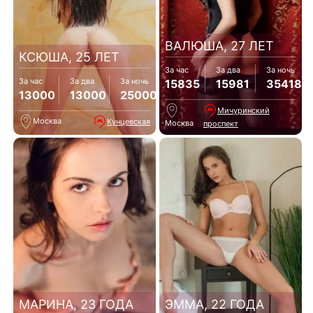
ВАЛЮША, 27 ЛЕТ
КСЮША, 25 ЛЕТ
За час
За два
За ночь
За час
За два
За ночь
15835
15981
35418
13000
13000
25000
Мичуринский
Москва
Кунцевская
Москва
проспект
МАРИНА, 23 ГОДА
ЭММА, 22 ГОДА