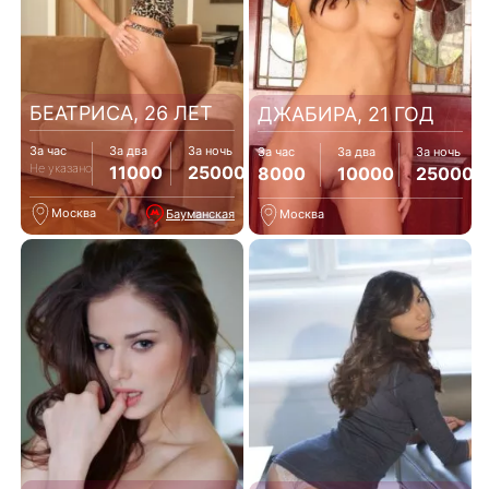
БЕАТРИСА, 26 ЛЕТ
ДЖАБИРА, 21 ГОД
За час
За два
За ночь
За час
За два
За ночь
Не указано
11000
25000
8000
10000
25000
Москва
Бауманская
Москва