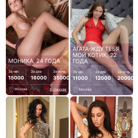
АГАТА-ЖДУ ТЕБЯ
МОЙ КОТИК, 22
МОНИКА, 24 ГОДА
ГОДА
За час
За два
За ночь
За час
За два
За ночь
15000
16000
35000
11000
12000
20000
Москва
Волжская
Москва