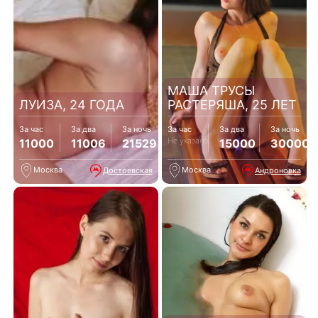
МАША ТРУСЫ
ЛУИЗА, 24 ГОДА
РАСТЕРЯША, 25 ЛЕТ
За час
За два
За ночь
За час
За два
За ночь
Не указано
11000
11006
21529
15000
30000
Москва
Москва
Достоевская
Андроновка