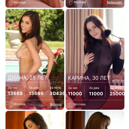
Москва
Бибирево
Москва
ДИАНА, 25 ЛЕТ
КАРИНА, 30 ЛЕТ
За час
За два
За ночь
За час
За два
За ночь
13689
13695
30436
11000
11000
25000
Москва
Выхино
Москва