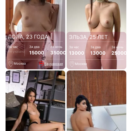
ЛОЛА, 23 ГОДА
ЭЛЬЗА, 25 ЛЕТ
За час
За два
За ночь
За час
За два
За ночь
Не указано
15000
35000
13000
13000
25000
Москва
Бауманская
Москва