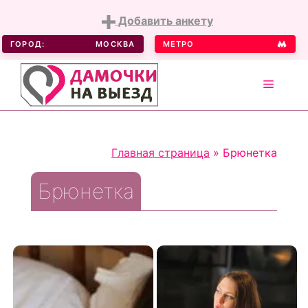
Добавить анкету
ГОРОД:
МОСКВА
МЕТРО
MENU
Skip
to
Главная страница
»
Брюнетка
content
Брюнетка