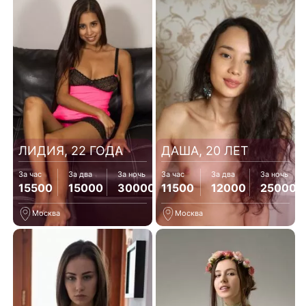
ЛИДИЯ, 22 ГОДА
ДАША, 20 ЛЕТ
За час
За два
За ночь
За час
За два
За ночь
15500
15000
30000
11500
12000
25000
Москва
Москва