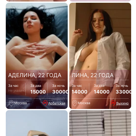
АДЕЛИНА, 22 ГОДА
ЛИНА, 22 ГОДА
За час
За два
За ночь
За час
За два
За ночь
Не указано
15000
30000
14000
14000
33000
Москва
Москва
Арбатская
Выхино