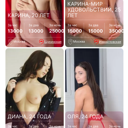
КАРИНА-МИР
УДОВОЛЬСТВИЙ, 25
КАРИНА, 20 ЛЕТ
ЛЕТ
За час
За два
За ночь
За час
За два
За ночь
13000
13000
25000
15000
15000
35000
Москва
Москва
Щукинская
Измайловская
ДИАНА, 24 ГОДА
ОЛЯ, 24 ГОДА
За час
За два
За ночь
За час
За два
За ночь