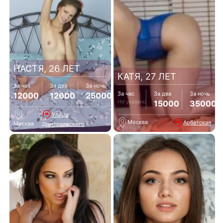
НАСТЯ, 26 ЛЕТ
КАТЯ, 27 ЛЕТ
За час
За два
За ночь
За час
За два
За ночь
12000
12000
25000
Не указано
15000
35000
Улица
Москва
Арбатская
Москва
Дмитриевского