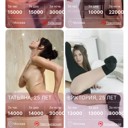
За час
За два
За ночь
За час
За два
За ночь
Не указано
15000
15000
30000
10000
22000
Москва
Москва
Тульская
Говорово
ТАТЬЯНА, 25 ЛЕТ
ВИКТОРИЯ, 25 ЛЕТ
За час
За два
За ночь
За час
За два
За ночь
14000
14000
30000
13000
13000
30000
Москва
Москва
Чертановская
Кунцевская