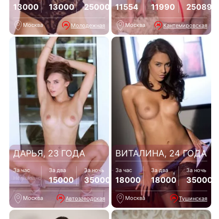
13000
13000
25000
11554
11990
25089
Москва
Москва
Молодежная
Кантемировская
ДАРЬЯ, 23 ГОДА
ВИТАЛИНА, 24 ГОДА
За час
За два
За ночь
За час
За два
За ночь
Не указано
15000
35000
18000
18000
35000
Москва
Москва
Автозаводская
Тушинская