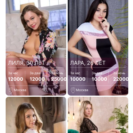
ЛИЛЯ, 30 ЛЕТ
ЛАРА, 26 ЛЕТ
За час
За два
За ночь
За час
За два
За ночь
12000
12000
25000
10000
10000
22000
Москва
Москва