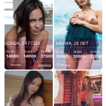
ДАША, 24 ГОДА
МАРИЯ, 26 ЛЕТ
За час
За два
За ночь
За час
За два
За ночь
14000
14000
27000
10000
10000
22000
Москва
Шелепиха
Москва