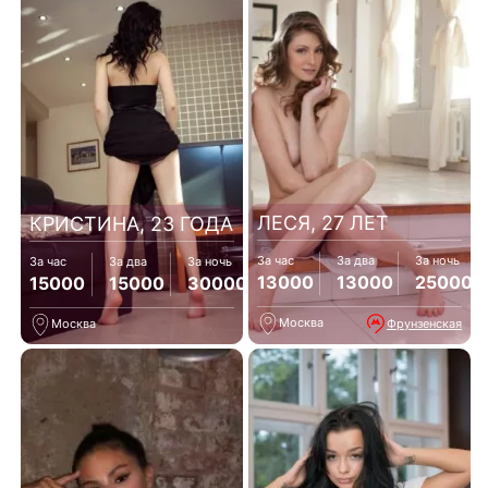
ЛЕСЯ, 27 ЛЕТ
КРИСТИНА, 23 ГОДА
За час
За два
За ночь
За час
За два
За ночь
13000
13000
25000
15000
15000
30000
Москва
Фрунзенская
Москва