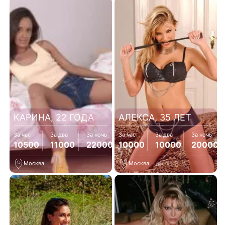
КАРИНА, 22 ГОДА
АЛЕКСА, 35 ЛЕТ
За час
За два
За ночь
За час
За два
За ночь
10500
11000
22000
10000
10000
20000
Москва
Москва