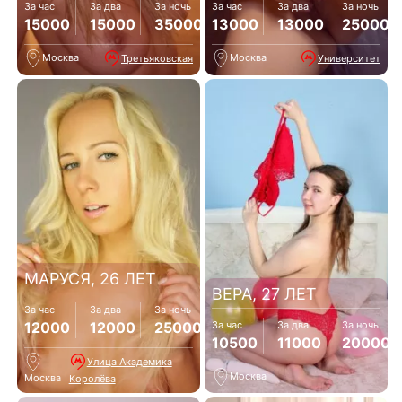
За час
За два
За ночь
За час
За два
За ночь
15000
15000
35000
13000
13000
25000
Москва
Москва
Третьяковская
Университет
МАРУСЯ, 26 ЛЕТ
ВЕРА, 27 ЛЕТ
За час
За два
За ночь
12000
12000
25000
За час
За два
За ночь
10500
11000
20000
Улица Академика
Москва
Москва
Королёва