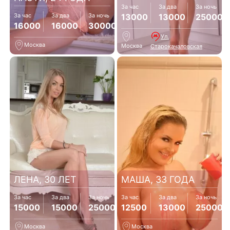
За час
За два
За ночь
13000
13000
25000
За час
За два
За ночь
16000
16000
30000
Ул.
Москва
Москва
Старокачаловская
ЛЕНА, 30 ЛЕТ
МАША, 33 ГОДА
За час
За два
За ночь
За час
За два
За ночь
15000
15000
25000
12500
13000
25000
Москва
Москва