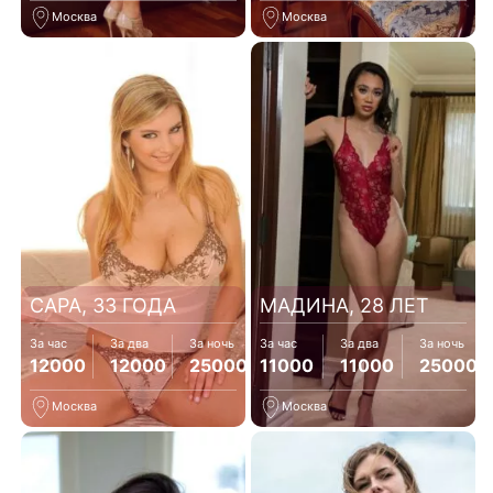
Москва
Москва
САРА, 33 ГОДА
МАДИНА, 28 ЛЕТ
За час
За два
За ночь
За час
За два
За ночь
12000
12000
25000
11000
11000
25000
Москва
Москва