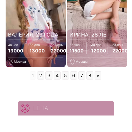
ВАЛЕРИЯ, 23 ГОДА
ИРИНА, 28 ЛЕТ
За час
За два
За ночь
За час
За два
За ночь
13000
13000
22000
11500
12000
22000
Москва
Москва
1
2
3
4
5
6
7
8
»
ЦЕНА