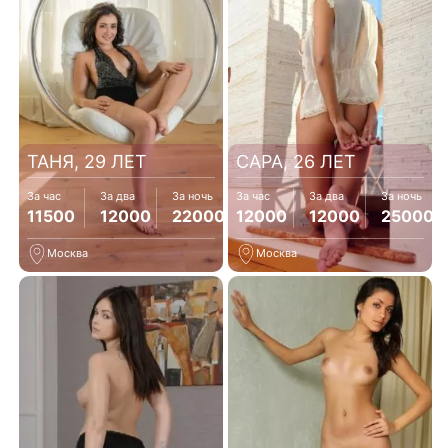
ТАНЯ, 29 ЛЕТ
САРА, 26 ЛЕТ
За час
За два
За ночь
За час
За два
За ночь
11500
12000
22000
12000
12000
25000
Москва
Москва