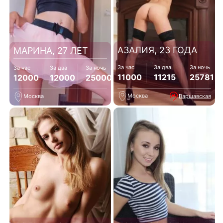
АЗАЛИЯ, 23 ГОДА
МАРИНА, 27 ЛЕТ
За час
За два
За ночь
За час
За два
За ночь
11000
11215
25781
12000
12000
25000
Москва
Варшавская
Москва