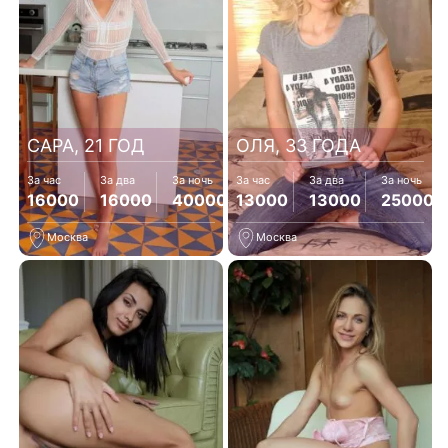
САРА, 21 ГОД
ОЛЯ, 33 ГОДА
За час
За два
За ночь
За час
За два
За ночь
16000
16000
40000
13000
13000
25000
Москва
Москва