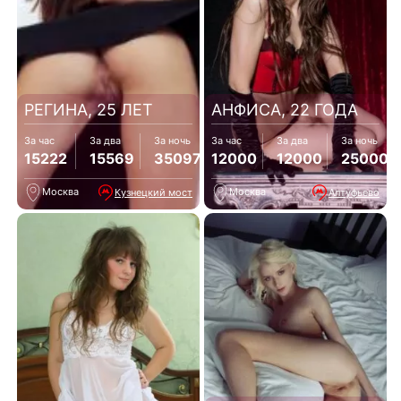
РЕГИНА, 25 ЛЕТ
АНФИСА, 22 ГОДА
За час
За два
За ночь
За час
За два
За ночь
15222
15569
35097
12000
12000
25000
Москва
Москва
Кузнецкий мост
Алтуфьево