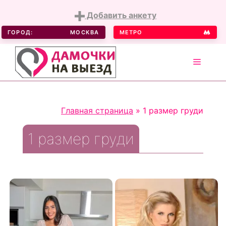
Добавить анкету
ГОРОД:
МОСКВА
МЕТРО
MENU
Skip
to
Главная страница
»
1 размер груди
content
1 размер груди