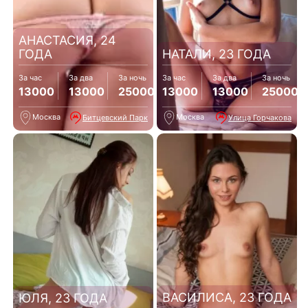
АНАСТАСИЯ, 24
ГОДА
НАТАЛИ, 23 ГОДА
За час
За два
За ночь
За час
За два
За ночь
13000
13000
25000
13000
13000
25000
Москва
Москва
Битцевский Парк
Улица Горчакова
ВАСИЛИСА, 23 ГОДА
ЮЛЯ, 23 ГОДА