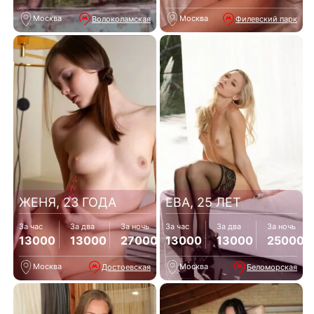
Москва
Москва
Волоколамская
Филевский парк
ЖЕНЯ, 23 ГОДА
ЕВА, 25 ЛЕТ
За час
За два
За ночь
За час
За два
За ночь
13000
13000
27000
13000
13000
25000
Москва
Москва
Достоевская
Беломорская