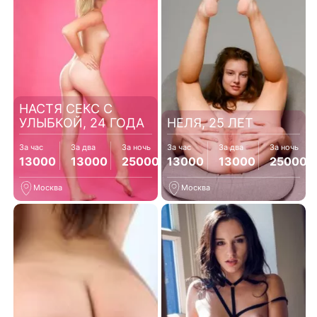
НАСТЯ СЕКС С
УЛЫБКОЙ, 24 ГОДА
НЕЛЯ, 25 ЛЕТ
За час
За два
За ночь
За час
За два
За ночь
13000
13000
25000
13000
13000
25000
Москва
Москва