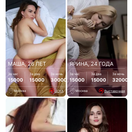
МАША, 26 ЛЕТ
ЯРИНА, 24 ГОДА
За час
За два
За ночь
За час
За два
За ночь
15000
15000
30000
15000
15000
32000
Москва
Москва
ЦСКА
Выставочная