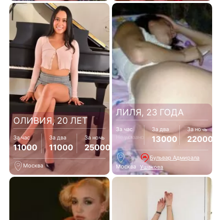
ЛИЛЯ, 23 ГОДА
ОЛИВИЯ, 20 ЛЕТ
За час
За два
За ночь
Не указано
13000
22000
За час
За два
За ночь
11000
11000
25000
Бульвар Адмирала
Москва
Москва
Ушакова