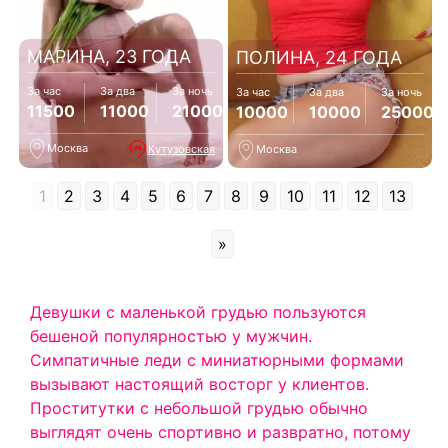
МАРИНА, 23 ГОДА
ПОЛИНА, 24 ГОДА
За час
За два
За ночь
За час
За два
За ночь
11500
11000
21000
10000
10000
25000
Москва
Кутузовская
Москва
1
2
3
4
5
6
7
8
9
10
11
12
13
»
Девушки с маленькой грудью пользуются
бешеной популярностью у мужчин.
Симпатичные леди с миниатюрными формами
вызывают настоящий восторг у клиентов.
Проститутки с небольшой грудью обычно
выглядят очень спортивно и развратно, потому