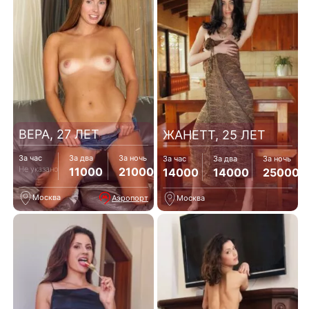
ВЕРА, 27 ЛЕТ
ЖАНЕТТ, 25 ЛЕТ
За час
За два
За ночь
За час
За два
За ночь
Не указано
11000
21000
14000
14000
25000
Москва
Аэропорт
Москва