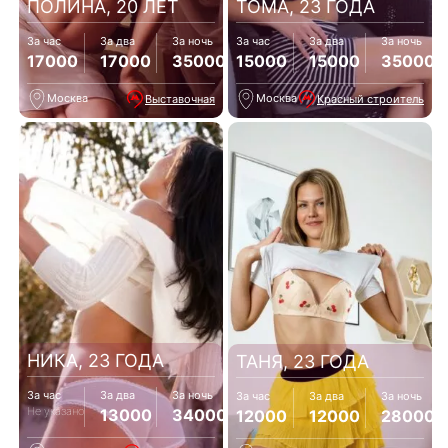
ПОЛИНА, 20 ЛЕТ
ТОМА, 23 ГОДА
За час
За два
За ночь
За час
За два
За ночь
17000
17000
35000
15000
15000
35000
Москва
Москва
Выставочная
Красный строитель
НИКА, 23 ГОДА
ТАНЯ, 23 ГОДА
За час
За два
За ночь
За час
За два
За ночь
Не указано
13000
34000
12000
12000
28000