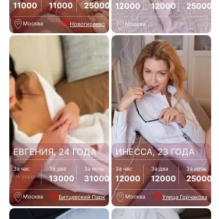
11000
11000
25000
12000
12000
25000
Москва
Новогиреево
Москва
ЕВГЕНИЯ, 24 ГОДА
ИНЕССА, 23 ГОДА
За час
За два
За ночь
За час
За два
За ночь
Не указано
13000
31000
12000
12000
25000
Москва
Москва
Битцевский Парк
Улица Горчакова