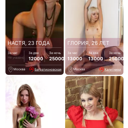
НАСТЯ, 23 ГОДА
ГЛОРИЯ, 26 ЛЕТ
За час
За два
За ночь
За час
За два
За ночь
Не указано
12000
25000
13000
13000
25000
Москва
Москва
Багратионовская
Калитники