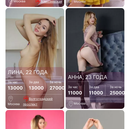
Москва
Алексеевская
Москва
ЛИНА, 22 ГОДА
АННА, 23 ГОДА
За час
За два
За ночь
13000
13000
27000
За час
За два
За ночь
11000
11000
25000
Волгоградский
Москва
Москва
проспект