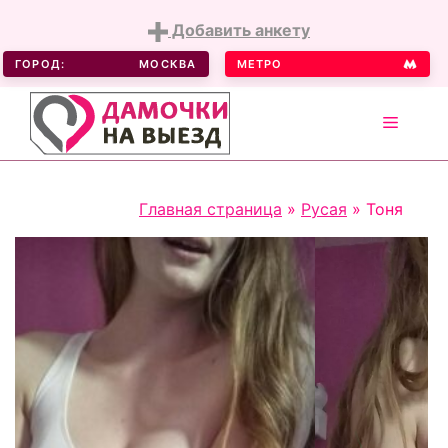
Добавить анкету
ГОРОД:
МОСКВА
МЕТРО
MENU
Skip
Главная страница
»
Русая
»
Тоня
to
content