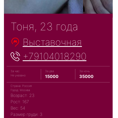
Тоня, 23 года
Выставочная
+79104018290
За час
За два
За ночь
Не указано
15000
35000
Страна: Россия
Город: Москва
Возраст: 23
Рост: 167
Вес: 54
Размер груди: 3