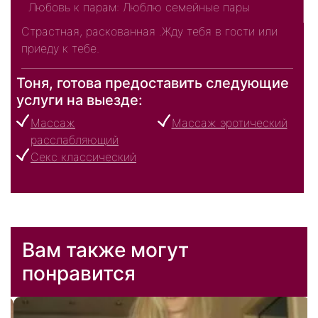
Любовь к парам: Люблю семейные пары
Страстная, раскованная .Жду тебя в гости или
приеду к тебе.
Тоня, готова предоставить следующие
услуги на выезде:
Массаж
Массаж эротический
расслабляющий
Секс классический
Вам также могут
понравится