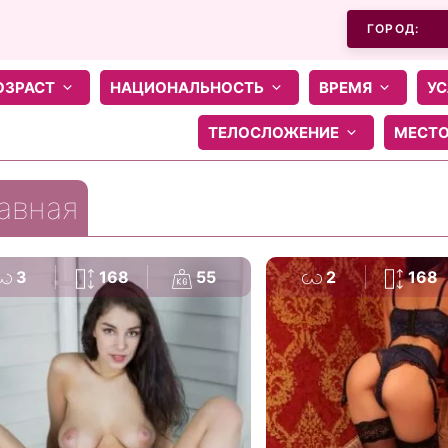
ГОРОД:
ОЗРАСТ
НАЦИОНАЛЬНОСТЬ
ВРЕМЯ
УС
ТЕЛОСЛОЖЕНИЕ
МЕСТ
авная
3
168
55
2
168