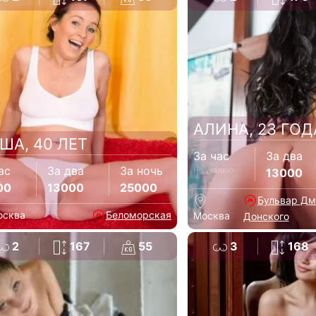
АЛИНА, 23 ГОД
ША, 40 ЛЕТ
За час
За два
ас
За два
За ночь
Не указано
13000
00
13000
25000
Бульвар Дм
осква
Беломорская
Москва
Донского
2
167
55
3
168