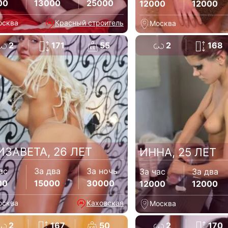
00
13000
25000
12000
12000
осква
Красный строитель
Москва
2
171
55
2
168
ИЗАВЕТА, 26 ЛЕТ
ИННА, 25 ЛЕТ
ас
За два
За ночь
За час
За два
00
15000
30000
12000
12000
осква
Каховская
Москва
2
167
50
2
170