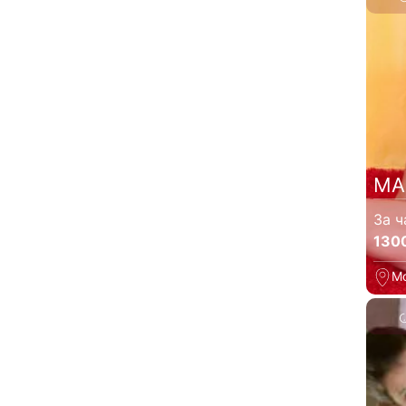
МА
За ч
130
М