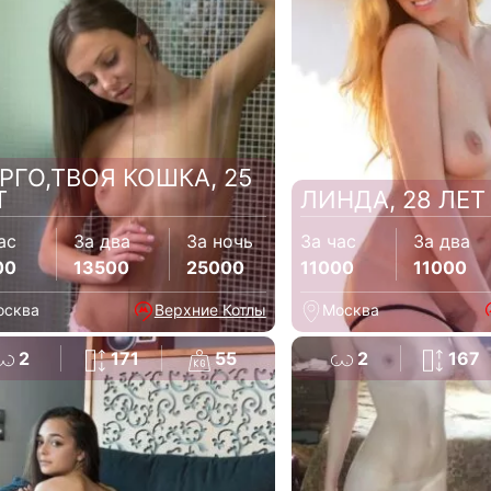
РГО,ТВОЯ КОШКА, 25
Т
ЛИНДА, 28 ЛЕТ
ас
За два
За ночь
За час
За два
00
13500
25000
11000
11000
осква
Верхние Котлы
Москва
2
171
55
2
167