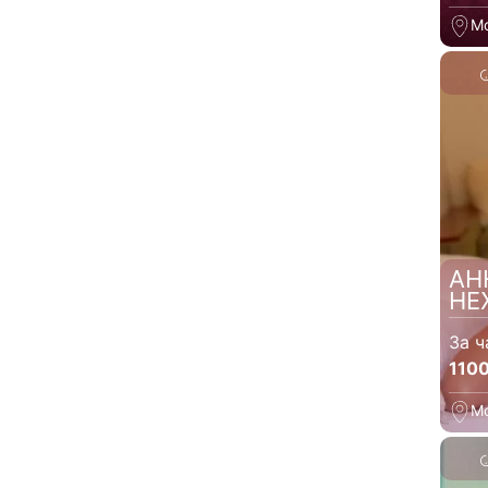
М
АН
НЕ
За ч
110
М