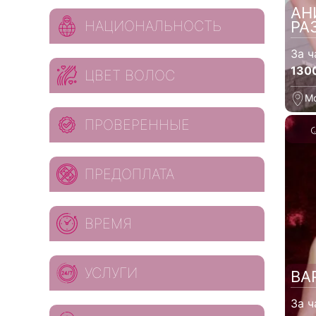
АН
НАЦИОНАЛЬНОСТЬ
РА
За ч
130
ЦВЕТ ВОЛОС
М
ПРОВЕРЕННЫЕ
ПРЕДОПЛАТА
ВРЕМЯ
УСЛУГИ
ВА
За ч