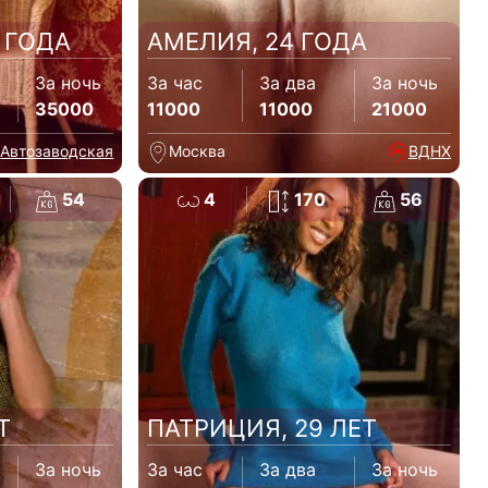
 ГОДА
АМЕЛИЯ, 24 ГОДА
За ночь
За час
За два
За ночь
35000
11000
11000
21000
Автозаводская
Москва
ВДНХ
54
4
170
56
Т
ПАТРИЦИЯ, 29 ЛЕТ
За ночь
За час
За два
За ночь