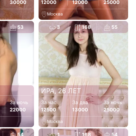
30000
12000
12000
25000
Москва
53
3
168
55
ИРА, 26 ЛЕТ
За ночь
За час
За два
За ночь
22000
12500
13000
25000
Москва
54
1
168
54