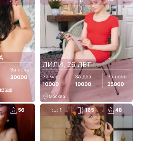
А
ЛИЛИ, 26 ЛЕТ
За ночь
За час
За два
За ночь
30000
10000
10000
25000
итрия
Москва
56
1
165
48