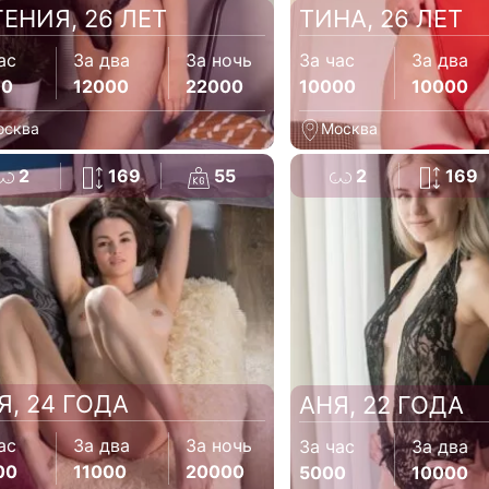
ГЕНИЯ, 26 ЛЕТ
ТИНА, 26 ЛЕТ
ас
За два
За ночь
За час
За два
00
12000
22000
10000
10000
осква
Москва
2
169
55
2
169
Я, 24 ГОДА
АНЯ, 22 ГОДА
ас
За два
За ночь
За час
За два
00
11000
20000
5000
10000