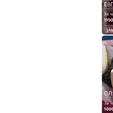
ЕВ
За ч
115
М
ОЛ
За ч
100