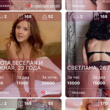
осква
Бунинская аллея
Москва
2
168
52
2
168
ЮТА,ВЕСЕЛАЯ И
ЖНАЯ, 23 ГОДА
СВЕТЛАНА, 26 
ас
За два
За ночь
За час
За два
00
11000
25000
15000
15000
осква
Водники
Москва
2
168
55
3
170