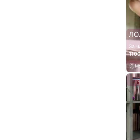
ЛО
За ч
110
М