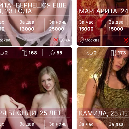
ИТА -ВЕРНЕШСЯ ЕЩЕ
З, 23 ГОДА
МАРГАРИТА, 24
ас
За два
За ночь
За час
За два
00
13000
25000
15000
15000
осква
ЦСКА
Москва
2
168
55
2
173
РЯ БЛОНДИ, 25 ЛЕТ
КАМИЛА, 25 ЛЕ
ас
За два
За ночь
За час
За два