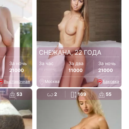
СНЕЖАНА, 22 ГОДА
За ночь
За час
За два
За ночь
Не указано
21000
11000
21000
Выставочная
Москва
Баковка
53
2
169
55