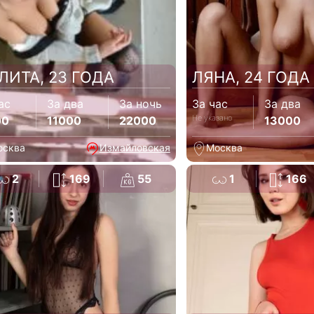
ЛИТА, 23 ГОДА
ЛЯНА, 24 ГОДА
ас
За два
За ночь
За час
За два
Не указано
00
11000
22000
13000
осква
Измайловская
Москва
2
169
55
1
166