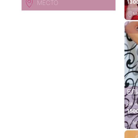
130
МЕСТО
М
ЕЛ
За ч
150
М