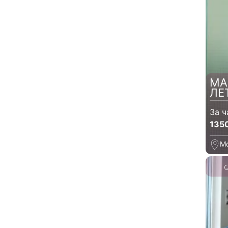
МА
ЛЕ
За ч
135
М