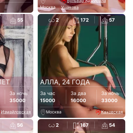
Бульвар Адмирала
Москва
Ушакова
55
2
172
57
ЛЕТ
АЛЛА, 24 ГОДА
За ночь
За час
За два
За ночь
35000
15000
16000
33000
Измайловская
Москва
Каховская
56
2
167
54