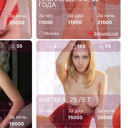
ГОДА
За час
За два
За ночь
За ночь
11000
11000
21000
20000
Москва
Варшавская
55
2
166
54
АНЮТКА, 25 ЛЕТ
За час
За два
За ночь
За ночь
Не указано
15000
25000
19000