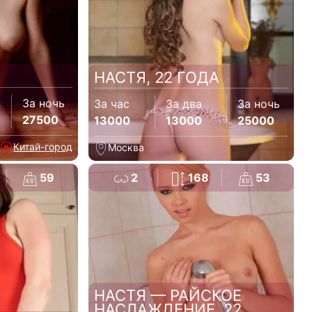
НАСТЯ, 22 ГОДА
За ночь
За час
За два
За ночь
27500
13000
13000
25000
Китай-город
Москва
59
2
168
53
НАСТЯ — РАЙСКОЕ
НАСЛАЖДЕНИЕ, 22